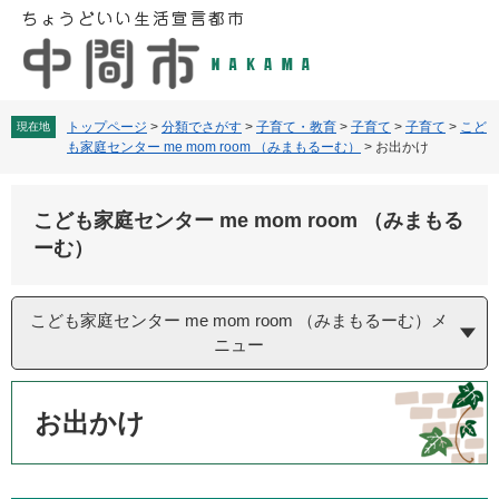
ペ
メ
ー
ニ
ジ
ュ
の
ー
先
を
頭
飛
トップページ
>
分類でさがす
>
子育て・教育
>
子育て
>
子育て
>
こど
現在地
も家庭センター me mom room （みまもるーむ）
>
お出かけ
で
ば
す
し
。
て
こども家庭センター me mom room （みまもる
本
文
ーむ）
へ
こども家庭センター me mom room （みまもるーむ）メ
ニュー
本
文
お出かけ