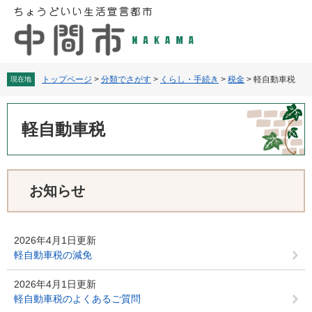
ペ
メ
ー
ニ
ジ
ュ
の
ー
先
を
頭
飛
トップページ
>
分類でさがす
>
くらし・手続き
>
税金
>
軽自動車税
現在地
で
ば
す
し
本
。
て
文
軽自動車税
本
文
へ
お知らせ
2026年4月1日更新
軽自動車税の減免
2026年4月1日更新
軽自動車税のよくあるご質問