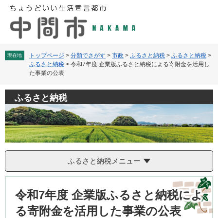
ペ
メ
ー
ニ
ジ
ュ
の
ー
先
を
頭
飛
トップページ
>
分類でさがす
>
市政
>
ふるさと納税
>
ふるさと納税
>
現在地
ふるさと納税
>
令和7年度 企業版ふるさと納税による寄附金を活用し
で
ば
た事業の公表​
す
し
。
て
本
ふるさと納税
文
へ
ふるさと納税メニュー
本
文
令和7年度 企業版ふるさと納税によ
る寄附金を活用した事業の公表​