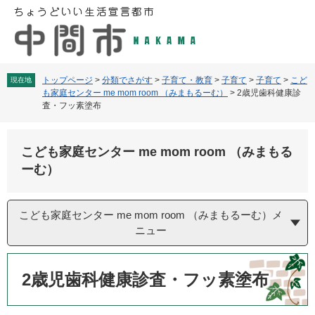
ペ
メ
ー
ニ
ジ
ュ
の
ー
先
を
頭
飛
トップページ
>
分類でさがす
>
子育て・教育
>
子育て
>
子育て
>
こど
現在地
も家庭センター me mom room （みまもるーむ）
>
2歳児歯科健康診
で
ば
査・フッ素塗布
す
し
。
て
本
こども家庭センター me mom room （みまもる
文
ーむ）
へ
こども家庭センター me mom room （みまもるーむ）メ
ニュー
本
文
2歳児歯科健康診査・フッ素塗布