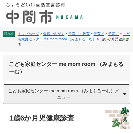
ペ
メ
ー
ニ
ジ
ュ
の
ー
先
を
頭
飛
トップページ
>
分類でさがす
>
子育て・教育
>
子育て
>
子育て
>
こど
現在地
も家庭センター me mom room （みまもるーむ）
>
1歳6か月児健康診
で
ば
査
す
し
。
て
本
こども家庭センター me mom room （みまもる
文
ーむ）
へ
こども家庭センター me mom room （みまもるーむ）メ
ニュー
本
文
1歳6か月児健康診査