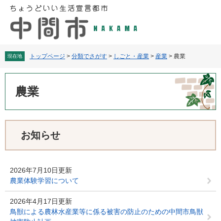
ペ
メ
ー
ニ
ジ
ュ
の
ー
先
を
頭
飛
トップページ
>
分類でさがす
>
しごと・産業
>
産業
>
農業
現在地
で
ば
す
し
本
。
て
文
農業
本
文
へ
お知らせ
2026年7月10日更新
農業体験学習について
2026年4月17日更新
鳥獣による農林水産業等に係る被害の防止のための中間市鳥獣