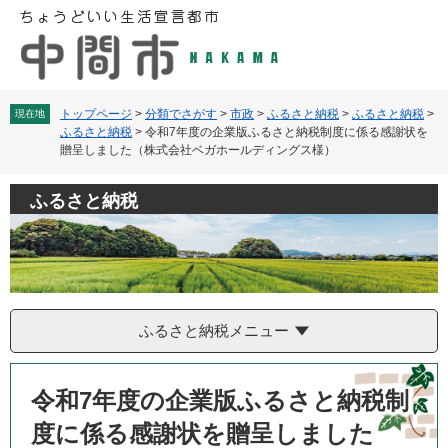
ペ
メ
ー
ニ
ジ
ュ
の
ー
先
を
頭
飛
トップページ
>
分類でさがす
>
市政
>
ふるさと納税
>
ふるさと納税
>
現在地
ふるさと納税
>
令和7年度の企業版ふるさと納税制度に係る感謝状を
で
ば
贈呈しました（株式会社ベガホールディングス様）
す
し
。
て
本
ふるさと納税
文
へ
ふるさと納税メニュー
本
文
令和7年度の企業版ふるさと納税制
度に係る感謝状を贈呈しました