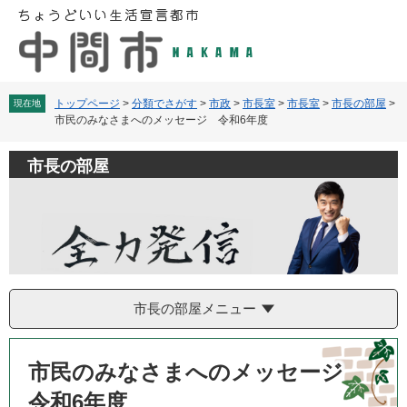
ペ
メ
ー
ニ
ジ
ュ
の
ー
先
を
頭
飛
トップページ
>
分類でさがす
>
市政
>
市長室
>
市長室
>
市長の部屋
>
現在地
市民のみなさまへのメッセージ 令和6年度
で
ば
す
し
。
て
市長の部屋
本
文
へ
市長の部屋メニュー
本
文
市民のみなさまへのメッセージ
令和6年度