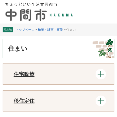
ペ
メ
ー
ニ
ジ
ュ
の
ー
先
を
頭
飛
トップページ
>
施策・計画・事業
>
住まい
現在地
で
ば
す
し
本
。
て
文
住まい
本
文
へ
住宅政策
移住定住