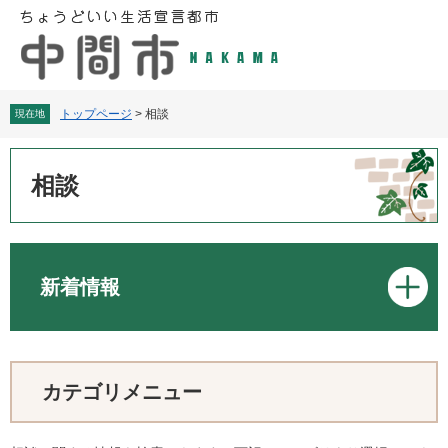
ペ
メ
ー
ニ
ジ
ュ
の
ー
先
を
頭
飛
トップページ
>
相談
現在地
で
ば
す
し
本
。
て
文
相談
本
文
へ
新着情報
カテゴリメニュー