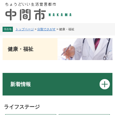
ペ
メ
ー
ニ
ジ
ュ
の
ー
先
を
頭
飛
トップページ
>
分類でさがす
>
健康・福祉
現在地
で
ば
す
し
本
。
て
文
健康・福祉
本
文
へ
新着情報
ライフステージ