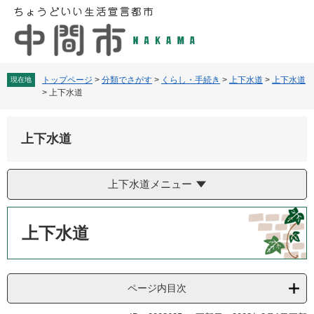
ペ
メ
ー
ニ
ジ
ュ
の
ー
先
を
頭
飛
トップページ
>
分類でさがす
>
くらし・手続き
>
上下水道
>
上下水道
現在地
>
上下水道
で
ば
す
し
。
て
上下水道
本
文
へ
上下水道メニュー
本
文
上下水道
ページ内目次